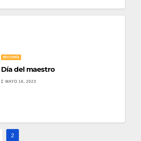
RECTORÍA
Día del maestro
MAYO 16, 2023
ación
2