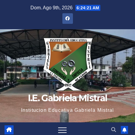
Saltar
Dom. Ago 9th, 2026
6:24:21 AM
al
contenido
I.E. Gabriela Mistral
Institucion Educativa Gabriela Mistral