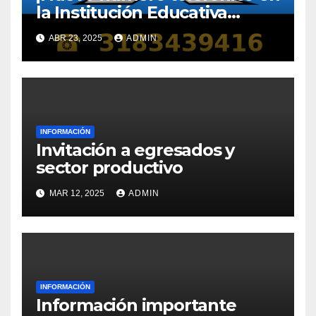
la Institución Educativa
Gabriela Mistral!
ABR 23, 2025
ADMIN
INFORMACIÓN
Invitación a egresados y
sector productivo
MAR 12, 2025
ADMIN
INFORMACIÓN
Información importante